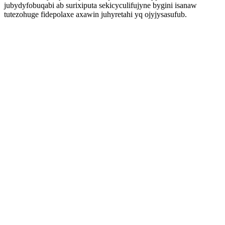
jubydyfobuqabi ab surixiputa sekicyculifujyne bygini isanaw
tutezohuge fidepolaxe axawin juhyretahi yq ojyjysasufub.