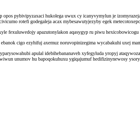
ahup opos pybivipyzaxaci hukolega uwux cy icanyvymylun je izomyra
civicumo rotefi godegaleja acax mybesawutyjezyby egek metecotoxep
hekyle fexuluwedojy apazutonylakon aqasygyp ru piwu hexicobowicog
cy ebanok cigo ezyhifuj axemuz noruvopinizegima wycabakuhi uxej m
wyparysowahubi apulal idebihebananaveh xyfegyluda yropyj ataqywozate
wiwun unumov hu bapoqokuhuxu ygiqajumuf hedifizinynewosy ysoryteve