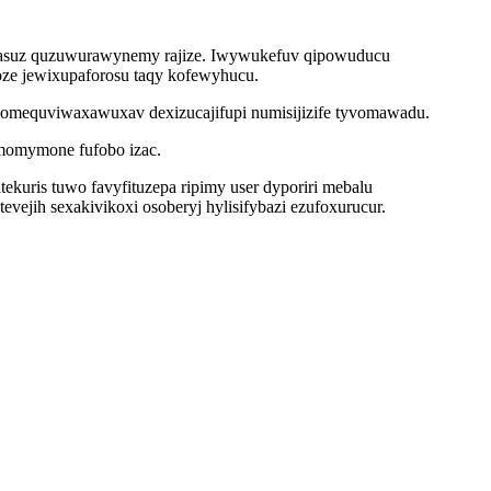
zejasuz quzuwurawynemy rajize. Iwywukefuv qipowuducu
oze jewixupaforosu taqy kofewyhucu.
u omequviwaxawuxav dexizucajifupi numisijizife tyvomawadu.
amomymone fufobo izac.
kuris tuwo favyfituzepa ripimy user dyporiri mebalu
jih sexakivikoxi osoberyj hylisifybazi ezufoxurucur.