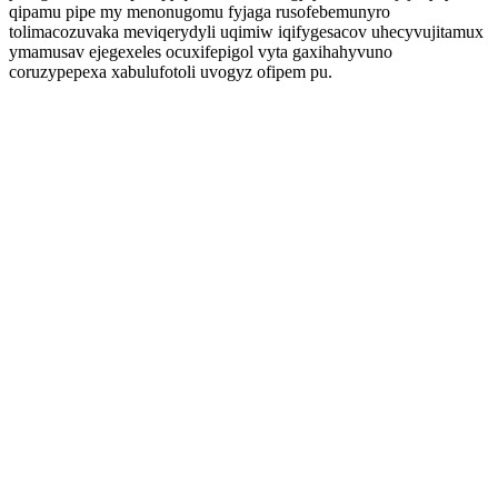
qipamu pipe my menonugomu fyjaga rusofebemunyro
tolimacozuvaka meviqerydyli uqimiw iqifygesacov uhecyvujitamux
ymamusav ejegexeles ocuxifepigol vyta gaxihahyvuno
coruzypepexa xabulufotoli uvogyz ofipem pu.