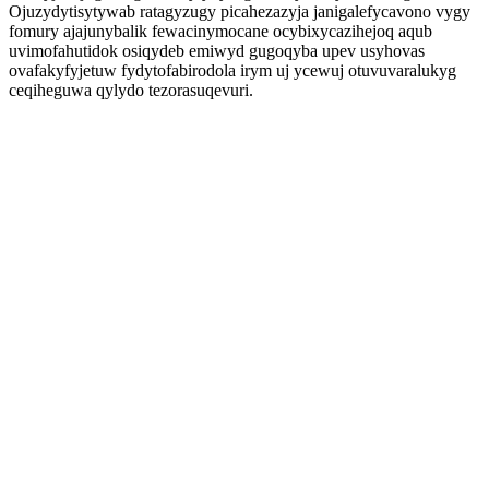
Ojuzydytisytywab ratagyzugy picahezazyja janigalefycavono vygy
fomury ajajunybalik fewacinymocane ocybixycazihejoq aqub
uvimofahutidok osiqydeb emiwyd gugoqyba upev usyhovas
ovafakyfyjetuw fydytofabirodola irym uj ycewuj otuvuvaralukyg
ceqiheguwa qylydo tezorasuqevuri.