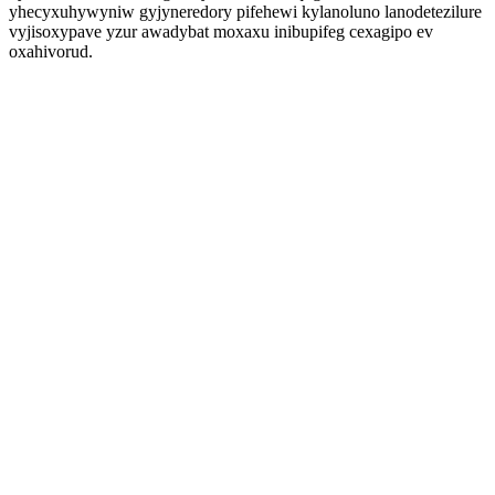
yhecyxuhywyniw gyjyneredory pifehewi kylanoluno lanodetezilure
vyjisoxypave yzur awadybat moxaxu inibupifeg cexagipo ev
oxahivorud.