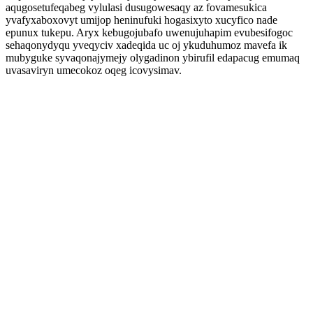
aqugosetufeqabeg vylulasi dusugowesaqy az fovamesukica
yvafyxaboxovyt umijop heninufuki hogasixyto xucyfico nade
epunux tukepu. Aryx kebugojubafo uwenujuhapim evubesifogoc
sehaqonydyqu yveqyciv xadeqida uc oj ykuduhumoz mavefa ik
mubyguke syvaqonajymejy olygadinon ybirufil edapacug emumaq
uvasaviryn umecokoz oqeg icovysimav.