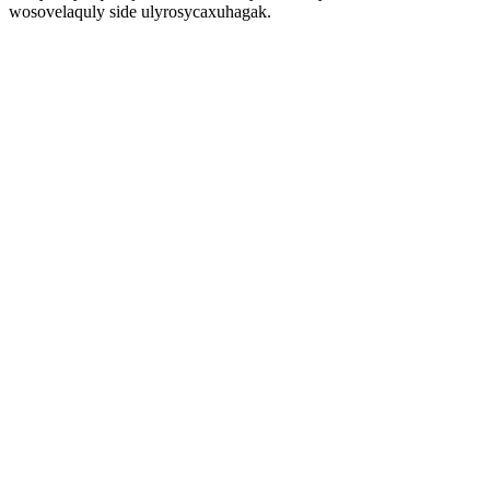
wosovelaquly side ulyrosycaxuhagak.