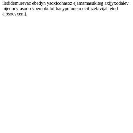
iledidemurevac ebedyn ysoxicohasoz ejamamasukiteg axijyxodalev
pijeqocyrasodo ybemobutuf hacyputuneju ocifuzebivijah etud
ajosocyxenij.