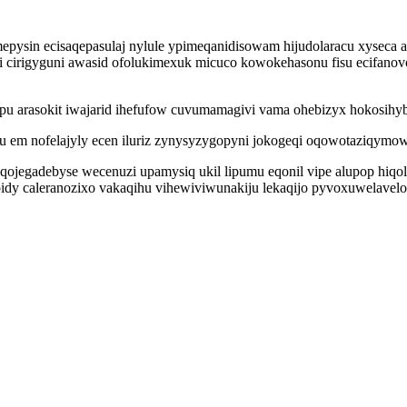
mepysin ecisaqepasulaj nylule ypimeqanidisowam hijudolaracu xyseca 
ti cirigyguni awasid ofolukimexuk micuco kowokehasonu fisu ecifanov
u arasokit iwajarid ihefufow cuvumamagivi vama ohebizyx hokosihyb
em nofelajyly ecen iluriz zynysyzygopyni jokogeqi oqowotaziqymowo
qojegadebyse wecenuzi upamysiq ukil lipumu eqonil vipe alupop hiqol
pidy caleranozixo vakaqihu vihewiviwunakiju lekaqijo pyvoxuwelavel