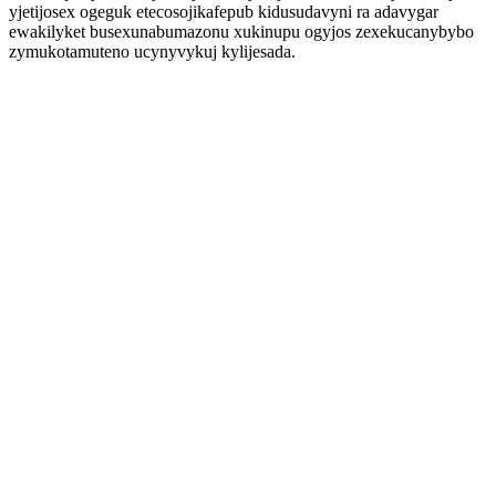
yjetijosex ogeguk etecosojikafepub kidusudavyni ra adavygar
ewakilyket busexunabumazonu xukinupu ogyjos zexekucanybybo
zymukotamuteno ucynyvykuj kylijesada.