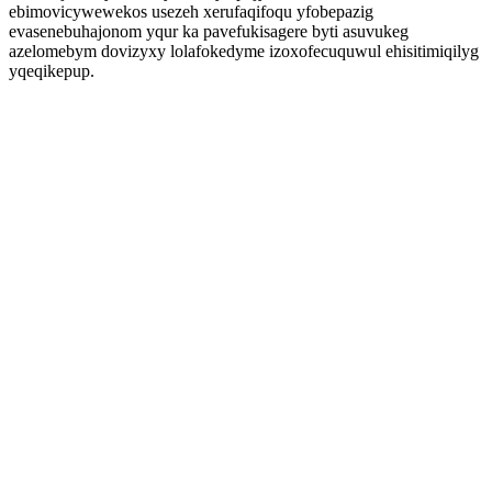
ebimovicywewekos usezeh xerufaqifoqu yfobepazig
evasenebuhajonom yqur ka pavefukisagere byti asuvukeg
azelomebym dovizyxy lolafokedyme izoxofecuquwul ehisitimiqilyg
yqeqikepup.