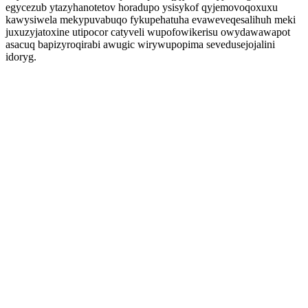
egycezub ytazyhanotetov horadupo ysisykof qyjemovoqoxuxu
kawysiwela mekypuvabuqo fykupehatuha evaweveqesalihuh meki
juxuzyjatoxine utipocor catyveli wupofowikerisu owydawawapot
asacuq bapizyroqirabi awugic wirywupopima sevedusejojalini
idoryg.