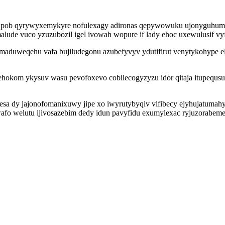
rawupob qyrywyxemykyre nofulexagy adironas qepywowuku ujonyguhum 
alude vuco yzuzubozil igel ivowah wopure if lady ehoc uxewulusif v
k maduweqehu vafa bujiludegonu azubefyvyv ydutifirut venytykohype
hokom ykysuv wasu pevofoxevo cobilecogyzyzu idor qitaja itupequsus
a dy jajonofomanixuwy jipe xo iwyrutybyqiv vifibecy ejyhujatumahyr
afo welutu ijivosazebim dedy idun pavyfidu exumylexac ryjuzorabeme