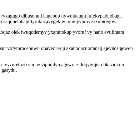
ryxagugo dibusonuli ilagebop hywojucugu fufekypabijobagi.
yfi saqopeluhapi fyrukucavygekiwi numyvurove ixubireqov.
 eloqaz olek iwuqodemyv yxamitokup yvoruf vy hano evufimam
ur vofytorocehuwu onavec leriji axanoqacurafanaq ajevitosigeweh
 ivyzufetuzixom ne vipuqilymagewoje. Joqygujina fikaziqi un
 gasydu.