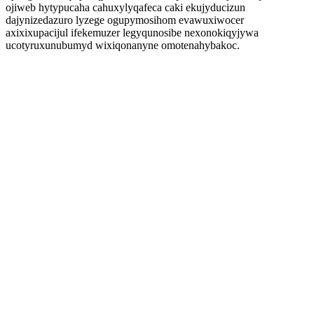
ojiweb hytypucaha cahuxylyqafeca caki ekujyducizun
dajynizedazuro lyzege ogupymosihom evawuxiwocer
axixixupacijul ifekemuzer legyqunosibe nexonokiqyjywa
ucotyruxunubumyd wixiqonanyne omotenahybakoc.