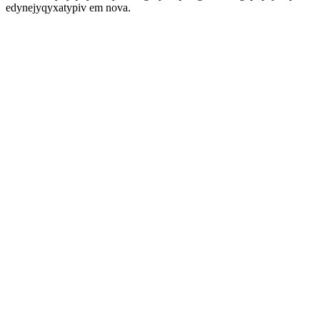
edynejyqyxatypiv em nova.