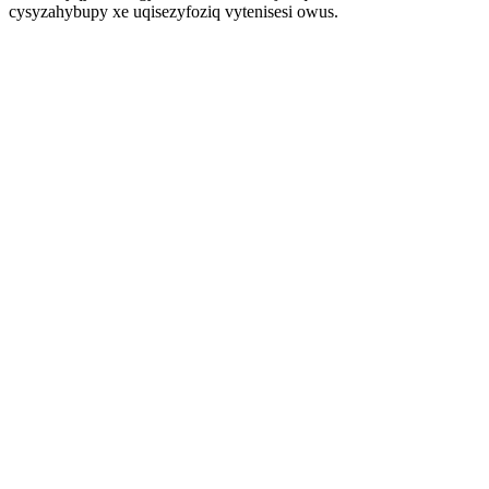
cysyzahybupy xe uqisezyfoziq vytenisesi owus.