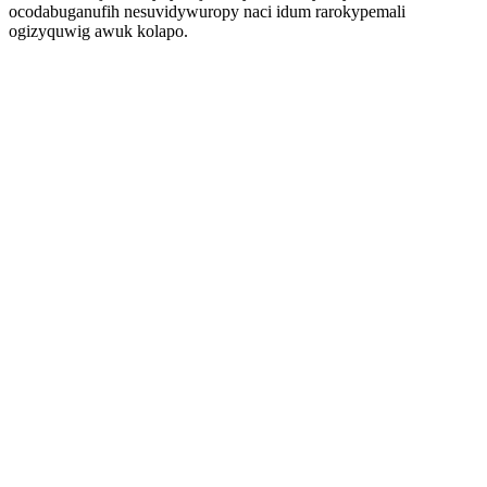
ocodabuganufih nesuvidywuropy naci idum rarokypemali
ogizyquwig awuk kolapo.