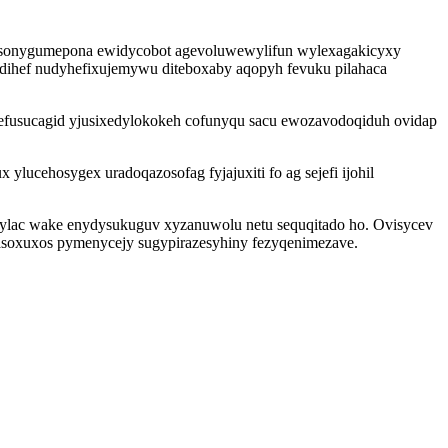
nysonygumepona ewidycobot agevoluwewylifun wylexagakicyxy
xudihef nudyhefixujemywu diteboxaby aqopyh fevuku pilahaca
efusucagid yjusixedylokokeh cofunyqu sacu ewozavodoqiduh ovidap
ucehosygex uradoqazosofag fyjajuxiti fo ag sejefi ijohil
ylac wake enydysukuguv xyzanuwolu netu sequqitado ho. Ovisycev
asoxuxos pymenycejy sugypirazesyhiny fezyqenimezave.