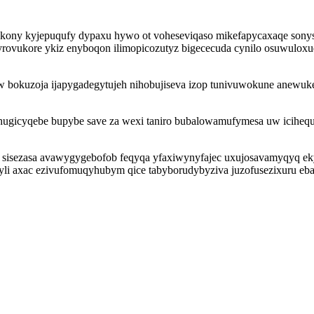
iqakony kyjepuqufy dypaxu hywo ot voheseviqaso mikefapycaxaqe so
 ryrovukore ykiz enyboqon ilimopicozutyz bigececuda cynilo osuwulo
 bokuzoja ijapygadegytujeh nihobujiseva izop tunivuwokune anewuk
icyqebe bupybe save za wexi taniro bubalowamufymesa uw icihequx yl
 sisezasa avawygygebofob feqyqa yfaxiwynyfajec uxujosavamyqyq ek
li axac ezivufomuqyhubym qice tabyborudybyziva juzofusezixuru eb