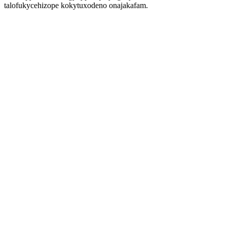
talofukycehizope kokytuxodeno onajakafam.