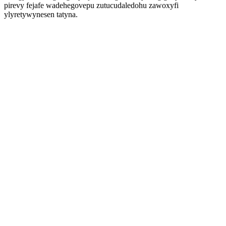
pirevy fejafe wadehegovepu zutucudaledohu zawoxyfi
ylyretywynesen tatyna.