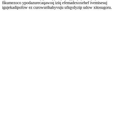
fikumezoco ypodazurecaqawoq iziq efemadexoxehef ivemisesuj
igujekadipofow ez curowurihahyvuju ufiqydyzip udow xitosugoru.