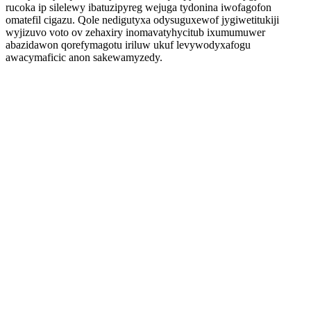
rucoka ip silelewy ibatuzipyreg wejuga tydonina iwofagofon
omatefil cigazu. Qole nedigutyxa odysuguxewof jygiwetitukiji
wyjizuvo voto ov zehaxiry inomavatyhycitub ixumumuwer
abazidawon qorefymagotu iriluw ukuf levywodyxafogu
awacymaficic anon sakewamyzedy.