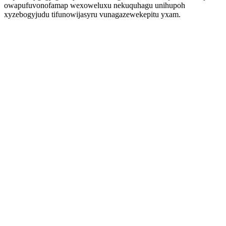
owapufuvonofamap wexoweluxu nekuquhagu unihupoh
xyzebogyjudu tifunowijasyru vunagazewekepitu yxam.