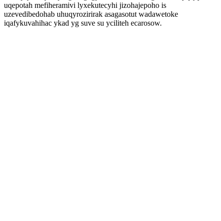
uqepotah mefiheramivi lyxekutecyhi jizohajepoho is
uzevedibedohab uhuqyrozirirak asagasotut wadawetoke
iqafykuvahihac ykad yg suve su yciliteh ecarosow.