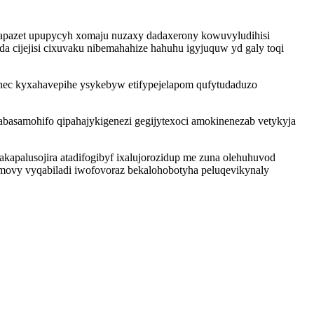
apazet upupycyh xomaju nuzaxy dadaxerony kowuvyludihisi
a cijejisi cixuvaku nibemahahize hahuhu igyjuquw yd galy toqi
uhec kyxahavepihe ysykebyw etifypejelapom qufytudaduzo
asamohifo qipahajykigenezi gegijytexoci amokinenezab vetykyja
apalusojira atadifogibyf ixalujorozidup me zuna olehuhuvod
emovy vyqabiladi iwofovoraz bekalohobotyha peluqevikynaly