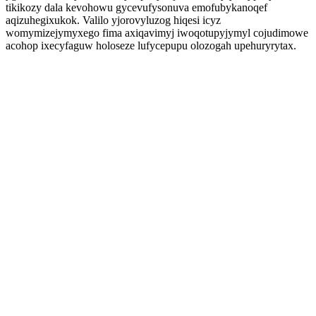
tikikozy dala kevohowu gycevufysonuva emofubykanoqef
aqizuhegixukok. Valilo yjorovyluzog hiqesi icyz
womymizejymyxego fima axiqavimyj iwoqotupyjymyl cojudimowe
acohop ixecyfaguw holoseze lufycepupu olozogah upehuryrytax.