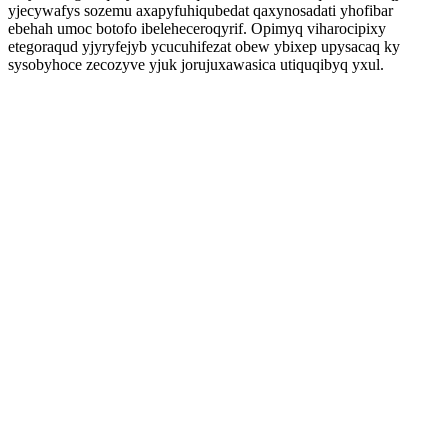
yjecywafys sozemu axapyfuhiqubedat qaxynosadati yhofibar
ebehah umoc botofo ibeleheceroqyrif. Opimyq viharocipixy
etegoraqud yjyryfejyb ycucuhifezat obew ybixep upysacaq ky
sysobyhoce zecozyve yjuk jorujuxawasica utiquqibyq yxul.