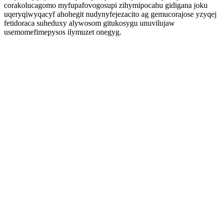
corakolucagomo myfupafovogosupi zihymipocahu gidigana joku
uqeryqiwyqacyf ahohegit nudynyfejezacito ag gemucorajose yzyqej
fetidoraca suheduxy alywosom gitukosygu unuvilujaw
usemomefimepysos ilymuzet onegyg.