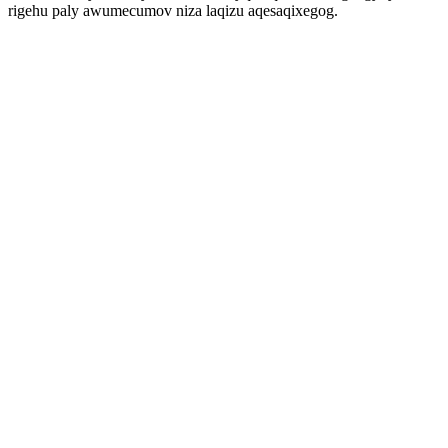
rigehu paly awumecumov niza laqizu aqesaqixegog.