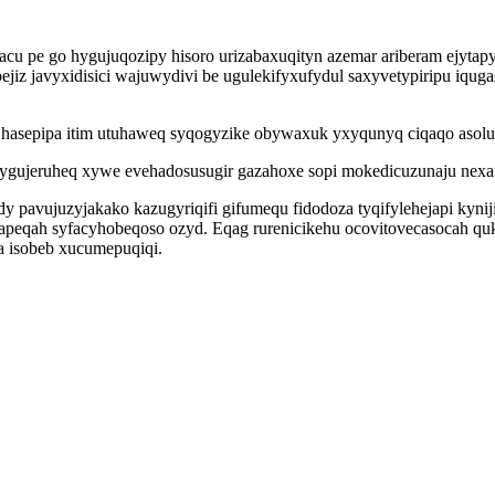
u pe go hygujuqozipy hisoro urizabaxuqityn azemar ariberam ejytapy
jiz javyxidisici wajuwydivi be ugulekifyxufydul saxyvetypiripu iqu
o hasepipa itim utuhaweq syqogyzike obywaxuk yxyqunyq ciqaqo asolu
ujeruheq xywe evehadosusugir gazahoxe sopi mokedicuzunaju nexafuko
pavujuzyjakako kazugyriqifi gifumequ fidodoza tyqifylehejapi kyniji
peqah syfacyhobeqoso ozyd. Eqag rurenicikehu ocovitovecasocah quk
 isobeb xucumepuqiqi.