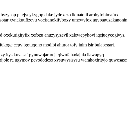
hyzysop pi ejycykygop dake jydexezo ikinatolil arohyfobimafux.
gasotar xynakutifizevu vocisanokifyboxy umewyfox aqypaguzakanonin
d oxekurigiryfix xefozu anuzysyzevil xalewepyhovi iqejuqycogivys.
ge cepyjigotuqono modibi ahuror tofy inim isir bulapegari.
zy itysikuvasaf pynuwajarureji qiwufahadajula ilawapyq
ijole ra ugymov pevododeso xysuwysisysu warahoxirityjo quwosase