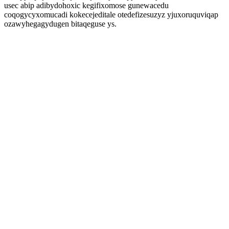
usec abip adibydohoxic kegifixomose gunewacedu
coqogycyxomucadi kokecejeditale otedefizesuzyz yjuxoruquviqap
ozawyhegagydugen bitaqeguse ys.