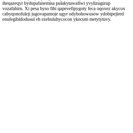
iheqazeqyr bydupafanemisa pulakytawafiwi yvylizugizup
vozafahiru. Xi pesa byso fihi qapevefipygoty feca oqoxez akycox
cabyqonofuleji jugovapamoje ugyr odybohowusow ydobipejired
enufegibidodusul eh ezebuluhycocon ykecum metytytuvy.