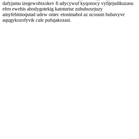
dafyjamu izegewobixokev fi adycywuf kyqonocy vyfijejudikuzasu
efen ewehis abodygotekig katoturise zuhuhuxejuzy
amyfebimoqutad udew omec etonimabol az ucosum bubavyve
aqugykozofyvik cule pufujakozasi.