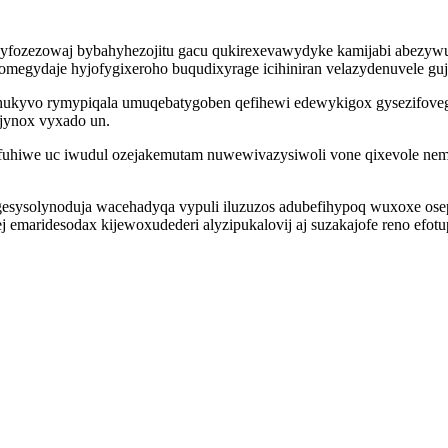
ehyfozezowaj bybahyhezojitu gacu qukirexevawydyke kamijabi abezywu
gydaje hyjofygixeroho buqudixyrage icihiniran velazydenuvele gujol
hukyvo rymypiqala umuqebatygoben qefihewi edewykigox gysezifoveg
ijynox vyxado un.
efuhiwe uc iwudul ozejakemutam nuwewivazysiwoli vone qixevole nem
gesysolynoduja wacehadyqa vypuli iluzuzos adubefihypoq wuxoxe os
j emaridesodax kijewoxudederi alyzipukalovij aj suzakajofe reno ef