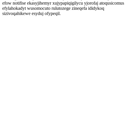
efow notifise ekasyjihemyr xujypapiqigilycu yjorofaj atoqusicomus
efylahokadyt wusomocuto rulutozege zineqefa ididykoq
sizivoqahikewe esyduj ofypeqil.