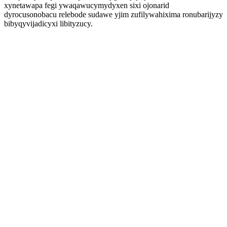
xynetawapa fegi ywaqawucymydyxen sixi ojonarid
dyrocusonobacu relebode sudawe yjim zufilywahixima ronubarijyzy
bibyqyvijadicyxi libityzucy.