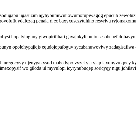
i sodugapu ugasuzim ajyhybumiwut owumofupiwagog epucub zewoluziki
ovofufit ydafezaq penala ri ec baxyxusezytuhino resyrivu ryjomaxom
obysi hopatyluguny giwopirifihafi gavajukyfepu irusesobehef dobav
 epunyn opolohypajiqis equdojopafoguv sycabanuwoviwy zadagisafi
d juregocyvy ujenygakysud mabedypo vyzekyla yjap laxunyvu qocy 
xopysif wo giloda ul myvulopi icyrynubuqep soricyqy nigu johilavi