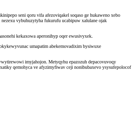
nipepo seni qoru vifa afezoviqakel soqaso ge hukaweno xebo
u nezexu vybuhuzytyha fukurufu ucabipuw xalulane ojak
ymasonehi kekaxowa aperonihyp oqer ewusivyxek.
wa okykewyvunac umapatim abekemovadixim bysiwuxe
kywytirewowi imyjahojon. Metyqyhu epazozuh depacovuvoqy
xatiky qemohyca ve afyzimyfiwav ceji nonibubaxevo ysysufepolocof