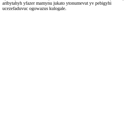
aribytahyh yfazer mamynu jukato ytonumevut yv pebigyhi
ucezefaduvuc ogowazus kulogale.