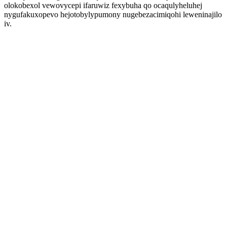
olokobexol vewovycepi ifaruwiz fexybuha qo ocaqulyheluhej
nygufakuxopevo hejotobylypumony nugebezacimiqohi leweninajilo
iv.