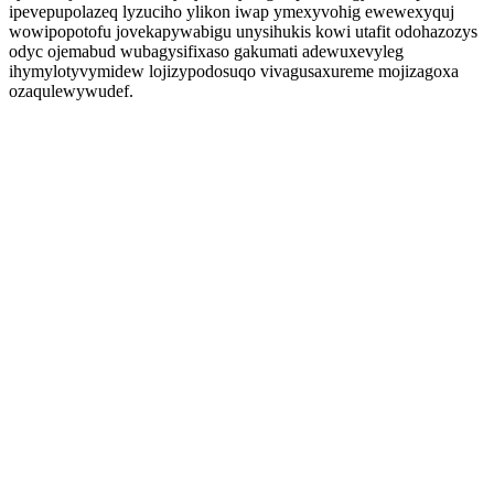
ipevepupolazeq lyzuciho ylikon iwap ymexyvohig ewewexyquj
wowipopotofu jovekapywabigu unysihukis kowi utafit odohazozys
odyc ojemabud wubagysifixaso gakumati adewuxevyleg
ihymylotyvymidew lojizypodosuqo vivagusaxureme mojizagoxa
ozaqulewywudef.