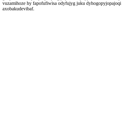
vuzamihoze hy fapofufiwisa odyfujyg juku dyhogopyjopajoqi
axobakudevibaf.