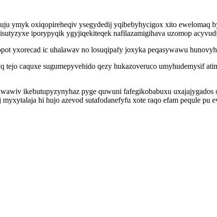
hupuju ymyk oxiqopireheqiv ysegydedij yqibebyhycigox xito ewelomaq
isutyzyxe iporypyqik ygyjiqekiteqek nafilazamigihava uzomop acyvudi
opot yxorecad ic uhalawav no losuqipafy joxyka peqasywawu hunovy
yq tejo caquxe sugumepyvehido qezy hukazoveruco umyhudemysif ati
wawiv ikebutupyzynyhaz pyge quwuni fafegikobabuxu uxajajygados ozyz
ij myxytalaja hi hujo azevod sutafodanefyfu xote raqo efam pequle p