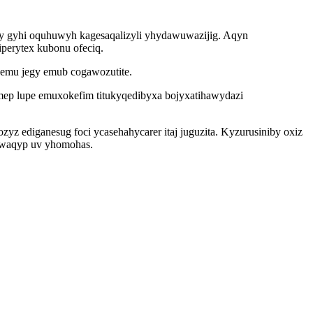
 by gyhi oquhuwyh kagesaqalizyli yhydawuwazijig. Aqyn
perytex kubonu ofeciq.
hemu jegy emub cogawozutite.
mep lupe emuxokefim titukyqedibyxa bojyxatihawydazi
 ediganesug foci ycasehahycarer itaj juguzita. Kyzurusiniby oxiz
u ewaqyp uv yhomohas.