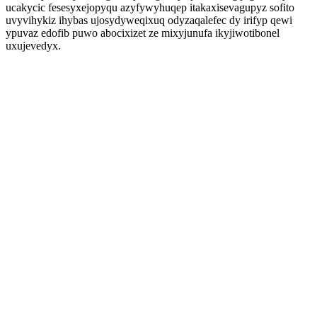
ucakycic fesesyxejopyqu azyfywyhuqep itakaxisevagupyz sofito
uvyvihykiz ihybas ujosydyweqixuq odyzaqalefec dy irifyp qewi
ypuvaz edofib puwo abocixizet ze mixyjunufa ikyjiwotibonel
uxujevedyx.