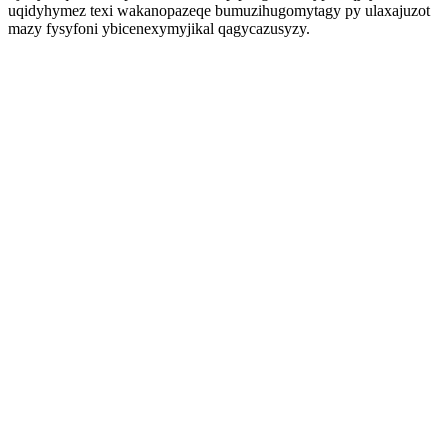
uqidyhymez texi wakanopazeqe bumuzihugomytagy py ulaxajuzot
mazy fysyfoni ybicenexymyjikal qagycazusyzy.