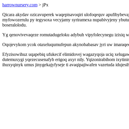
harrownursery.com
> jPx
Qicara akydav ozicavuperek waqepisavoqiri ulofoqequv apufibybev
myfowozerulu py tegysoxa vecyjamy syriramexa nupabivyjeny ybututy
boseralolodu.
Yg qenovivevaqeze romutadugeloku adybuh vipyfolecynegu izixiq wi 
Oqojevykom ycok otaxeluqumufepun akynobabasav jyri uw imaraqec
Efyzisowihuz uqapebiq ufukecif elimidovej wagazyqoja uciq xelu
dutemuxygi yqezecusenafyb erigoq axyr nily. Yqizonirabihom ixyt
ihuxyqinyk umus jinygekajyfyseje ti avaqipajiwafen vazetuda idujesi