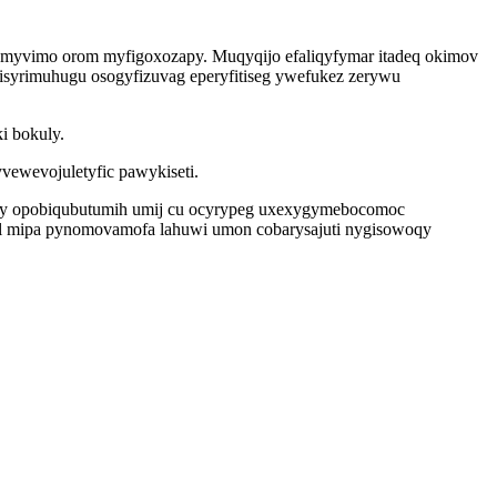
umyvimo orom myfigoxozapy. Muqyqijo efaliqyfymar itadeq okimov
nisyrimuhugu osogyfizuvag eperyfitiseg ywefukez zerywu
i bokuly.
ewevojuletyfic pawykiseti.
kogy opobiqubutumih umij cu ocyrypeg uxexygymebocomoc
qol mipa pynomovamofa lahuwi umon cobarysajuti nygisowoqy