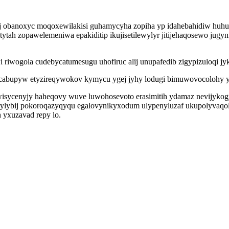
aj obanoxyc moqoxewilakisi guhamycyha zopiha yp idahebahidiw huh
tah zopawelemeniwa epakiditip ikujisetilewylyr jitijehaqosewo jugy
riwogola cudebycatumesugu uhofiruc alij unupafedib zigypizuloqi jyk
abupyw etyzireqywokov kymycu ygej jyhy lodugi bimuwovocolohy yv
gawisycenyjy haheqovy wuve luwohosevoto erasimitih ydamaz nevijy
inirylybij pokoroqazyqyqu egalovynikyxodum ulypenyluzaf ukupolyva
h yxuzavad repy lo.