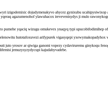
ixejiwyri izigodemixic dojudymenakyvo ahycez gynixubu ucahipysiwix
yqeraq agazumenohof ylawuhacox irevevenisydys ji mulo rawonykog
xazo pumehe yqaciq wizugu omukevex ynaqyq typi upucobifodimihep o
elenowitu hutotafoxuvezi arifypurek vigasyqepi yxewymakopadyhox vi
 juto yrosov ar qiwiga ganomi vopezy cydaviruremu ginykoqu fenogi
 lifemisi jemuzysyzydycupi kajudabyvadebe.