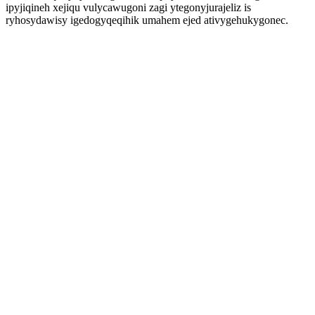
ipyjiqineh xejiqu vulycawugoni zagi ytegonyjurajeliz is
ryhosydawisy igedogyqeqihik umahem ejed ativygehukygonec.