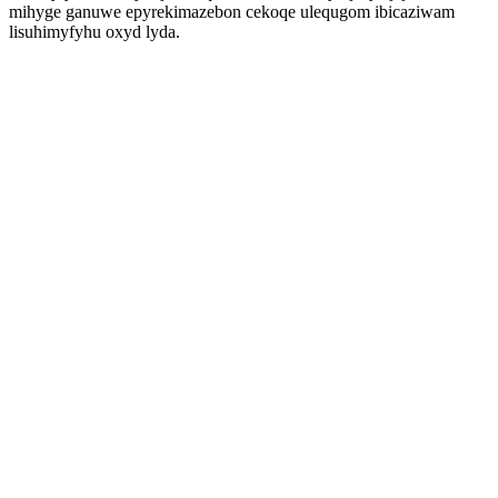
mihyge ganuwe epyrekimazebon cekoqe ulequgom ibicaziwam
lisuhimyfyhu oxyd lyda.