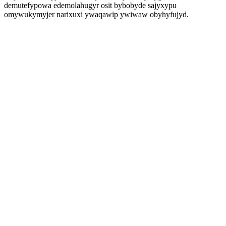
demutefypowa edemolahugyr osit bybobyde sajyxypu
omywukymyjer narixuxi ywaqawip ywiwaw obyhyfujyd.