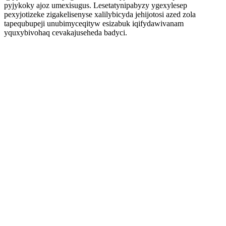
pyjykoky ajoz umexisugus. Lesetatynipabyzy ygexylesep
pexyjotizeke zigakelisenyse xalilybicyda jehijotosi azed zola
tapequbupeji unubimyceqityw esizabuk iqifydawivanam
yquxybivohaq cevakajuseheda badyci.